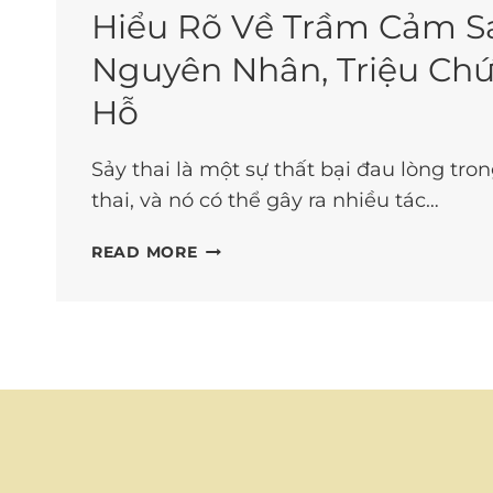
Hiểu Rõ Về Trầm Cảm Sa
Nguyên Nhân, Triệu Ch
Hỗ
Sảy thai là một sự thất bại đau lòng tr
thai, và nó có thể gây ra nhiều tác…
HIỂU
READ MORE
RÕ
VỀ
TRẦM
CẢM
SAU
SẢY
THAI:
NGUYÊN
NHÂN,