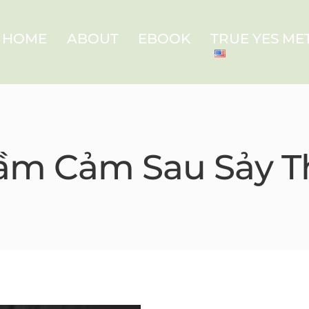
HOME
ABOUT
EBOOK
TRUE YES M
ầm Cảm Sau Sảy T